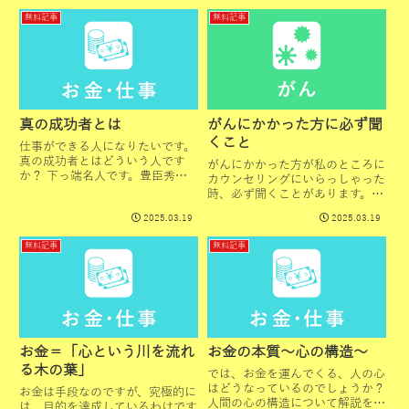
するか、病気を人間の力で制御す
らしい財産といえます。 劣等感
無料記事
無料記事
ることとするのかということで
は、裏を返せば、認められたいと
す。病気によって起こる痛みを、
いう強い気持ちです。 それを、
薬...
あ...
真の成功者とは
がんにかかった方に必ず聞
くこと
仕事ができる人になりたいです。
真の成功者とはどういう人です
がんにかかった方が私のところに
か？ 下っ端名人です。豊臣秀吉
カウンセリングにいらっしゃった
は、織田信長の草履取りをやって
時、必ず聞くことがあります。そ
いて、日本一の草履取りになろう
れは「がんになった原因で思い当
2025.03.19
2025.03.19
としました。真冬の草履が冷たい
たることはありますか？」という
ときに、自分の懐に入れて草履を
ことです。これまで私がそう聞い
無料記事
無料記事
暖めていたら、最初は自分が草履
た人は、全員が全員あると答えま
を...
した。「では、その原因は何で
す...
お金＝「心という川を流れ
お金の本質～心の構造～
る木の葉」
では、お金を運んでくる、人の心
はどうなっているのでしょうか？
お金は手段なのですが、究極的に
人間の心の構造について解説をし
は、目的を達成しているわけです