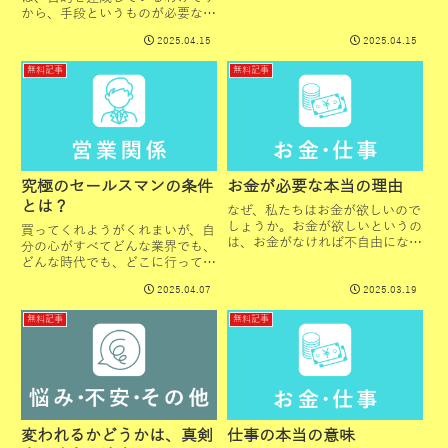
ていきましょう。人間の思考に
から、手段というものが必要なく
は、プラスとマイナスがありま
なります。そして、お金も愛だと
2025.04.15
2025.04.15
す。プラスというのは、明るく、
いうように認識が変わってきま
前向きに、積極的に、夢を持っ
す。目的にするのではなく、喜び
無料記事
無料記事
て、プラス思考で、愛と感謝の気
を得て、そして人を喜ばせた結果
持ちで...
としてお金がついてくるものだと
い...
究極のセールスマンの条件
お金が必要な本当の理由
とは？
なぜ、私たちはお金が欲しいので
しょうか。お金が欲しいというの
買ってくれようがくれまいが、自
は、お金がなければ不自由になる
分の心がすべてどんな業界でも、
からです。どこにも行けないし、
どんな時代でも、どこに行っても
何も食べられないし、何も買えな
通用する究極のセールスマンの条
2025.04.07
2025.03.19
いからです。お金があったら自由
件はズバリ、次の三点を満たして
にどこにでも行けるし、何でも食
いることだと私は確信していま
無料記事
無料記事
べられるし、好きなものを何で
す。 １・愛が溢れ出ている人
も...
２・全てを愛せる人 ３・神と一
体...
変われるかどうかは、真剣
仕事の本当の意味