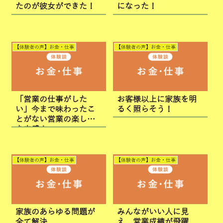
たのが彼女ができた！
になった！
【体験者の声】お金・仕事
【体験者の声】お金・仕事
「営業の仕事がした
お客様以上に家族を明
い」今まで味わったこ
るく照らそう！
とがない営業の楽しさ
を実感！
【体験者の声】お金・仕事
【体験者の声】お金・仕事
家族のあらゆる問題が
みんながいい人に見
全て解決
え、営業成績が飛躍