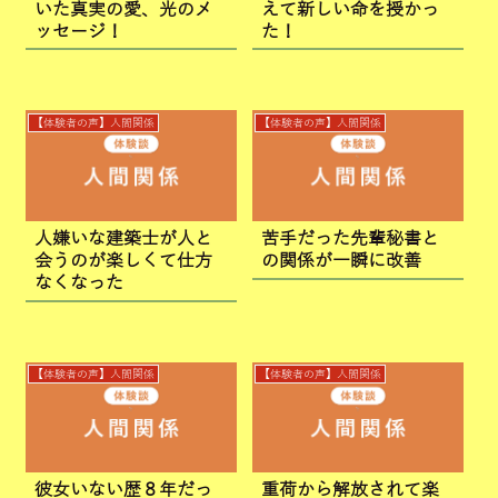
いた真実の愛、光のメ
えて新しい命を授かっ
ッセージ！
た！
【体験者の声】人間関係
【体験者の声】人間関係
人嫌いな建築士が人と
苦手だった先輩秘書と
会うのが楽しくて仕方
の関係が一瞬に改善
なくなった
【体験者の声】人間関係
【体験者の声】人間関係
彼女いない歴８年だっ
重荷から解放されて楽