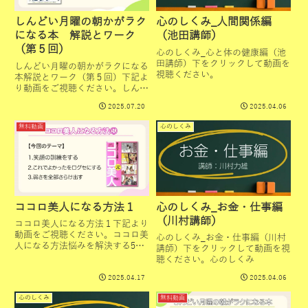
しんどい月曜の朝かがラク
心のしくみ_人間関係編
になる本 解説とワーク
（池田講師）
（第５回）
心のしくみ_心と体の健康編（池
田講師）下をクリックして動画を
しんどい月曜の朝かがラクになる
視聴ください。
本解説とワーク（第５回）下記よ
り動画をご視聴ください。しんど
い月曜の朝がラクになる本悩みを
2025.07.20
2025.04.06
解決する5つのステップココロ美
人になる方法ビジネスも人間関係
無料動画
心のしくみ
で決まる
ココロ美人になる方法１
心のしくみ_お金・仕事編
（川村講師）
ココロ美人になる方法１下記より
動画をご視聴ください。ココロ美
心のしくみ_お金・仕事編（川村
人になる方法悩みを解決する5つ
講師）下をクリックして動画を視
のステップしんどい月曜の朝がラ
聴ください。心のしくみ
クになる本ビジネスも人間関係で
2025.04.17
2025.04.06
決まる
心のしくみ
無料動画