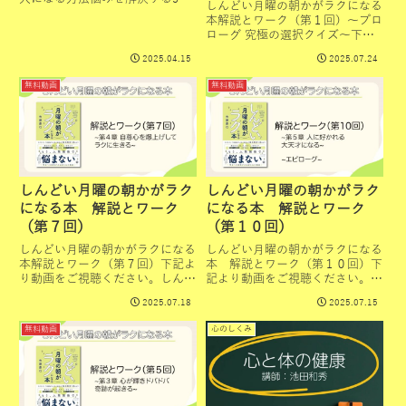
究極の選択クイズ～
しんどい月曜の朝かがラクになる
のステップしんどい月曜の朝がラ
本解説とワーク（第１回）～プロ
クになる本ビジネスも人間関係で
ローグ 究極の選択クイズ～下記
決まる
より動画をご視聴ください。しん
2025.04.15
2025.07.24
どい月曜の朝がラクになる本悩み
を解決する5つのステップココロ
無料動画
無料動画
美人になる方法ビジネスも人間関
係で決まる
しんどい月曜の朝かがラク
しんどい月曜の朝かがラク
になる本 解説とワーク
になる本 解説とワーク
（第７回）
（第１０回）
しんどい月曜の朝かがラクになる
しんどい月曜の朝かがラクになる
本解説とワーク（第７回）下記よ
本 解説とワーク（第１０回）下
り動画をご視聴ください。しんど
記より動画をご視聴ください。し
い月曜の朝がラクになる本悩みを
んどい月曜の朝がラクになる本悩
2025.07.18
2025.07.15
解決する5つのステップココロ美
みを解決する5つのステップココ
人になる方法ビジネスも人間関係
ロ美人になる方法ビジネスも人間
無料動画
心のしくみ
で決まる
関係で決まる