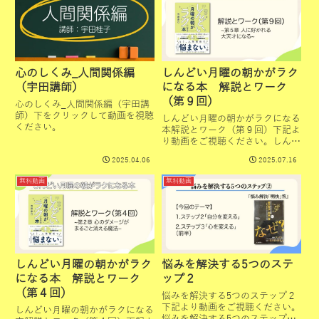
心のしくみ_人間関係編
しんどい月曜の朝かがラク
（宇田講師）
になる本 解説とワーク
（第９回）
心のしくみ_人間関係編（宇田講
師）下をクリックして動画を視聴
しんどい月曜の朝かがラクになる
ください。
本解説とワーク（第９回）下記よ
り動画をご視聴ください。しんど
い月曜の朝がラクになる本悩みを
2025.04.06
2025.07.16
解決する5つのステップココロ美
人になる方法ビジネスも人間関係
無料動画
無料動画
で決まる
しんどい月曜の朝かがラク
悩みを解決する5つのステ
になる本 解説とワーク
ップ２
（第４回）
悩みを解決する5つのステップ２
下記より動画をご視聴ください。
しんどい月曜の朝かがラクになる